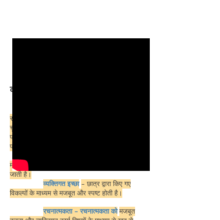
कमरे के नियम:
पसंद
- प्रत्येक छात्र चुनता है
वह कौन सा
सॉफ्टवेयर सीखेगा और विभिन्न क्षेत्रों में से कौन सा विषय
चुनेगा।
(एम्पलीफिकेशन, इमेज
प्रोसेसिंग, वीडियो, साउंड एडिटिंग, रिकॉर्डिंग,
फोटोग्राफी, सिनेमा, क्रिएटिव सॉफ्टवेयर, म्यूजिक)
संबंधित
- पसंद और व्यक्तिगत जिम्मेदारी के
माध्यम से, प्रवृत्ति और स्कूल की देखभाल और देखभाल की
जाती है।
व्यक्तिगत इच्छा
- छात्र द्वारा किए गए
विकल्पों के माध्यम से मजबूत और स्पष्ट होती है।
रचनात्मकता - रचनात्मकता को
मजबूत