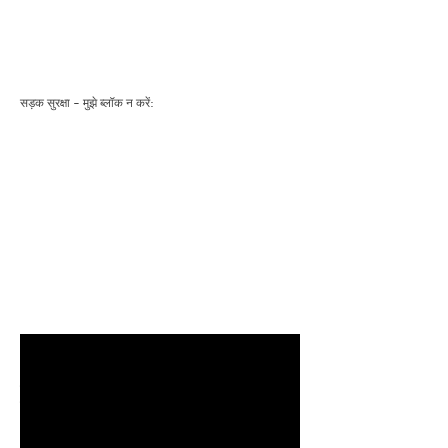
सड़क सुरक्षा - मुझे ब्लॉक न करें:
कमजोर आबादी की बैठक में रचनात्मक वक्तव्य - स्कूल + जाफ़ा
शहरी शिक्षा परिसर में -