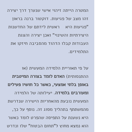
המטרה הייתה זיהוי אישי שנערך דרך יצירה
זהו מצב של פגיעות. דוקטור ברנה בראון
"פגיעות היא ראשית לידתם של החדשנות
היצירתיות והשינוי" ואכן יצירה והצגת
העבודות קבלו הדהוד מהסביבה חיזקו את
התלמידים.
על פי תאוריית הלמידה המעשית (או
ההתנסותית)
האדם לומד בצורה המיטבית
באופן בלתי אמצעי, כאשר כל חושיו פעילים
ומעורבים בלמידה
. יעילותה של הלמידה
המעשית נובעת מהאחריות הישירה שנדרשת
מהמשתתף בתהליך מסוג זה. נוסף על כך,
היא נשענת על התפיסה שהפרט לומד כאשר
הוא נמצא מחוץ ל"תחום הבטוח" שלו ונדרש