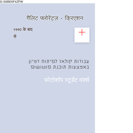
G-S6BE6F4ZFW
गैलिट फ्लोरेंट्ज़ - क्रिएशन
1990
के बाद
से
עבודות קולאז לפיתוח דמיון
באמצעות תוכנת פוטושופ
फोटोशॉप स्टूडेंट वर्क्स