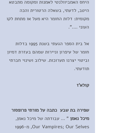
היחס האמביוולנטי לאמנות ומקומה מתבטא
היטב, לדעתי, בשאלה הרטורית והכה
מקומית: דלות החומר היא מעל או מתחת לקו
העוני ….".
אל בית הספר הגעתי בשנת 1995 בדלות
חומר של עיפרון וניירות שמהם בעזרת דמיון
וביטוי יצרנו תערוכות. שילוב ושינוי חברתי
תודעתי.
קולא'ז
שפירה בת שבע כתבה על מורתי פרופסור
מיכל נאמן
" … עבודתה של מיכל נאמן,
Our Vampires; Our Selves, מ-1996