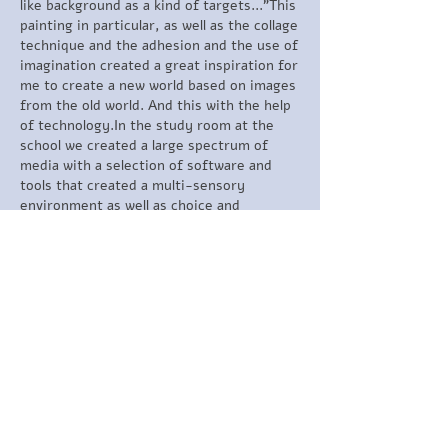
like background as a kind of targets..."
This
painting in particular, as well as the collage
technique and the adhesion and the use of
imagination created a great inspiration for
me to create a new world based on images
from the old world. And this with the help
of technology.
In the study room at the
school we created a large spectrum of
media with a selection of software and
tools that created a multi-sensory
environment as well as choice and
accessibility for the students.
The goal was
personal identification conducted through
creation. This is a state of vulnerability.
Dr. Brenna Brown "Vulnerability is the
beginning of the birth of creative
innovation and change" and indeed the
creation and presentation of the works
received an echo from the environment
and strengthened the students.
According
to the theory of practical (or experiential)
learning, a person learns best in an
indirect way, when all his senses are active