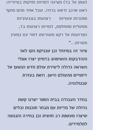
(שמן על בד) מציגה דמויות ותיקות בציוריה:
ראש ארנב וראש ברווז, שכל אחד מהם מוקף
מסגרות עשויות רצועות בצבעוניות
פסטלית מתחלפת, דמויות רצועות בד,
הפרושות על רקע משורטט דמוי עץ כמעין
מטרות..."
ציור זה במיוחד וכן טכניקת הקו לאז
וההדבקות והשימוש בדמיון יצרו אצלי
השראה גדולה ליצירת עולם חדש הנשען על
דימויים מהעולם הישן. וזאת בעזרת
טכנולוגיה.
בחדר העבודה בבית הספר יצרנו קשת
גדולה של מדיות עם מבחר תוכנות וכלים
שיצרו מעטפת רב חושית וכן בחירה והנגשה
לתלמידים.