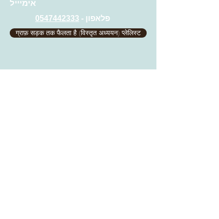
אימיייל
0547442333
פלאפון -
ग्राफ़ सड़क तक फैलता है (विस्तृत अध्ययन) प्लेलिस्ट