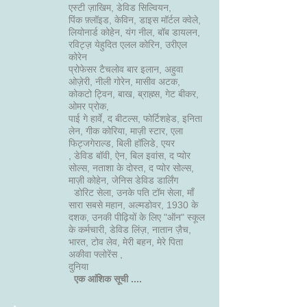
एस्टी ज़ाखिम, डेविड सिल्वियन,
पिंक फ़्लॉइड, केविन, डाइस मॉर्टल क्वेले,
लियोनार्ड कोहेन, यंग नील, बॉब डायलन,
रविट्ज़ येहुदित एलल कोरिन, उरीएल
कोरेन
प्रोफेसर टैचलोव बार इलान, अहुवा
ओज़ेरी, नीली गोरेन, मासीव अटक,
कोकटो ट्विन, बाख, ब्राह्म्स, गेट बीकर,
ओमर प्रोक,
पाई गे हार्वे, द बीटल्स, फोर्टिशहेड, इनिता
लेन, गीक कोरिया, माज़ी स्टार, एला
फिट्जगेराल्ड, बिली हॉलिडे, एयर
, डेविड बॉवी, ऐन, बिल इवांस, द प्योर
सोल्स, नताशा के दोस्त, द प्योर सोल्स,
माज़ी कोहेन, जेनिस डेविड डार्लिंग
डोरिट सेला, उनके पति टॉम सेला, माँ
सारा सबसे महान, अल्मडोवर, 1930 के
दशक, उनकी पीढ़ियों के लिए "ऑन" स्कूल
के कर्मचारी, डेविड लिंज़, नातान ज़ैच,
भारत, टोव लेव, मेरी बहन, मेरे पिता
अकीवा फ्लोरेंस ,
दुनिया
एक आंशिक सूची ....