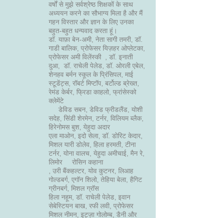
वर्षों से मुझे सर्वश्रेष्ठ शिक्षकों के साथ
अध्ययन करने का सौभाग्य मिला है और मैं
गहन विस्तार और ज्ञान के लिए उनका
बहुत-बहुत धन्यवाद करता हूं।
डॉ. याफ़ा बेन-अमी, नेता सागी तमरी, डॉ.
गाडी बालिक, प्रोफेसर यिज़हर ओप्लेटका,
प्रोफेसर अमी विलेंस्की
, डॉ. इनाती
दुआ,
डॉ. राचेली पेलेड, डॉ. ओरली एबेल,
शेनहव बर्मन स्कूल के प्रिंसिपल, माई
स्टूडेंट्स, रॉबर्ट मिप्टॉप, बर्टोल्ड ब्रेख्त,
रेमंड केर्बर, फ्रिडा काहलो, फ्रांसेस्को
क्लेमेंटे
डेविड सबन, डेविड फ्रीडलैंड, योशी
सदेह, सिंडी शेरमेन, टर्नर, विलियम ब्लैक,
हिरेनोमस बुश, येहुदा अदार
एला माओन, इदो सेला, डॉ. डोरिट केदार,
मिशल यारी डोलेव, हिला हरमती, टीना
टर्नर, योना वालच, येहुदा अमीचाई, मैन रे,
लिमोर
रोसिन कहाना
, उरी बैंकहल्टर, योव कुटनर, लिआह
गोल्डबर्ग, एगॉन शिलो, तेहिया बेला, हैगिट
ग्रीनबर्ग, मिशल ग्रॉस
हिला नहूम, डॉ. राचेली पेलेड, इवान
सेबेस्टियन बाख, रफी लवी, प्रोफेसर
मिशल नीमन, इट्ज़ा गोलोम्ब, डैनी और